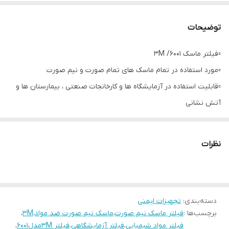
توضیحات
▫️فیلتر ماسک 3M /6001
▫️مورد استفاده در تمام ماسک های تمام صورت و نیم صورت
▫️قابلیت استفاده در آزمایشگاه ها و کارخانجات صنعتی ، بیمارستان ها و
آتش نشانی
▫️مورد استفاده برای حلال های نفتی بنزینی رزین تینر
▫️
نظرات
استاندارد و مورد تائید
NIOSH
توجه قیمت هر یک عدد می باشد
دسته‌بندی
:
تجهیزات ایمنی
برچسب‌ها :
فیلتر ماسک نیم صورت
،
ماسک نیم صورت ضد مواد
،
3M
،
فیلتر مواد شیمیایی
،
فیلتر آزمایشگاهی
،
فیلتر 3Mمدل۶۰۰۱
،