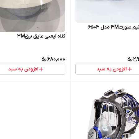
ورت3M مدل 6503
کلاه ایمنی عایق برق3M
680,000
2,
افزودن به سبد
افزودن به سبد