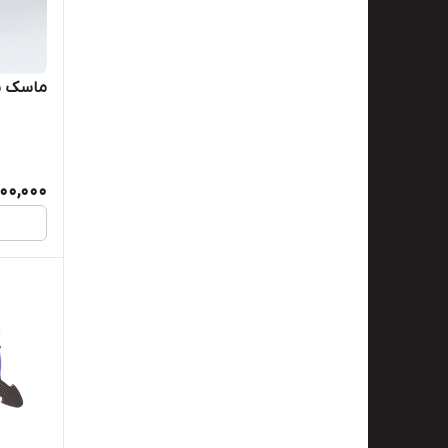
ماسک نیم ص
900,000