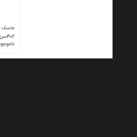
402سریFX
ناموجود