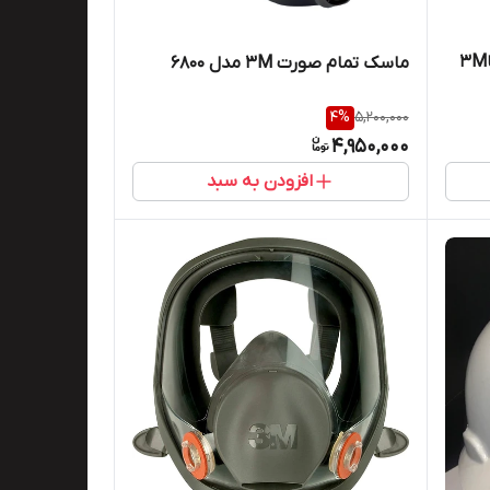
فیلتر ماسک مواد نفتی و حلال ها۳M
ماسک تمام صورت 3M مدل 6800
4
%
5,200,000
4,950,000
افزودن به سبد