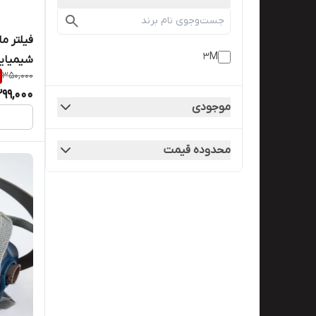
فیلتر م
3M
شیمیایی3Mمدل۶۰۰۶فیلتر 
350,000
299,000
موجودی
محدوده قیمت