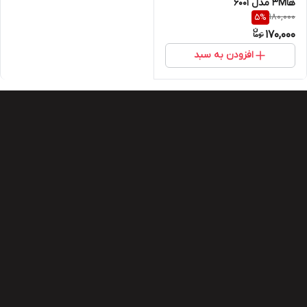
ها۳M مدل ۶۰۰۱
180,000
5
%
170,000
افزودن به سبد