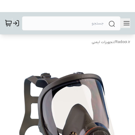
Radoo1.ir
/
تجهیزات ایمنی