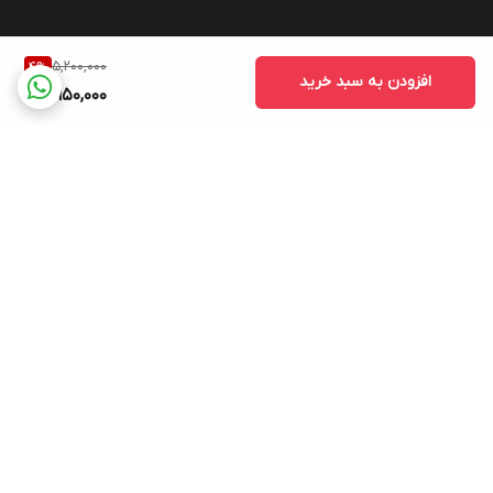
5,200,000
4
%
افزودن به سبد خرید
4,950,000
برگشت به بالا