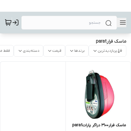
ماسک فرارparat
پربازدیدترین
برندها
قیمت
دسته‌بندی
فقط م
ماسک فرار۳۱۰۰ دراگر پاراتparat