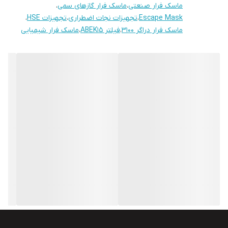
ماسک فرار صنعتی
،
ماسک فرار گازهای سمی
،
ایمن باشد. شایان به ذکر است که این محصول به مدت 15 دقیقه قابل
Escape Mask
،
تجهیزات نجات اضطراری
،
تجهیزات HSE
،
استفاده می باشد.
ماسک فرار دراگر 3100
،
فیلتر ABEK15
،
ماسک فرار شیمیایی
ماسک فرار دراگر مدل Saver Cf
نوع دیگری از ماسک فرار است که دارای
هود می باشد. این ماسک به راحتی پوشیده شده و برای یک فرار سریع و
ایمن به کاربر کمک می کند.
شما می توانید انواع
ماسک شیمیایی
،
ماسک تنفسی
و
فیلتر ماسک
شیمیایی
را با بهترین قیمت از فروشگاه رادوو۱ تهیه کنید.
مشخصات ماسک فرار Drager parat 3100
ساخت کشور آلمان
دارای فیلتر Abek 15
محافظت در برابر گاز های سمی
دارای قاب محکم
مدت زمان استفاده: 15 دقیقه
بهترین عملکرد و کارایی