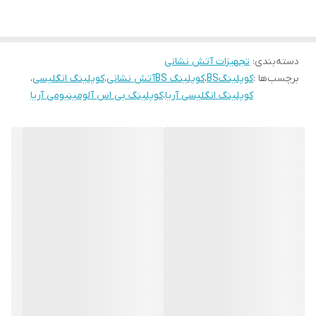
اتصالات انگلیسی آریاکوپلینگ از دو آلیاژ بسیار مستحکم پایه مس و
همچنین آلیاژ آلومینیوم ساخته می‌شود. ایـن محصول در برابـر ضربـه،
دسته‌بندی
:
تجهیزات آتش نشانی
جریـان پرفشـار و عوامـل خورنـده در شـرایط محیطـی سـخت، مقاومـت
برچسب‌ها :
کوپلینگBS
،
کوپلینگ BSآتش نشانی
،
کوپلینگ انگلیسی
،
بالایی دارد و برای مصارف آتش نشانی در چنین مناطقی، تنها گزینه
کوپلینگ انگلیسی آریا
،
کوپلینگ بی اس آلومینیومی آریا
انتخابی ایمنی و HSE هسـتند.
کوپلینگ انگلیسی اغلـب در تجهیز تیم‌های ایمنی و آتش نشانی
اسکله‌ها، مناطق نفت خیز، مجتمع‌هـای پتروشیمی، سکوهای نفتـی و
سـایر سـازه‌های ساحلی و فراساحلی کاربرد دارد.