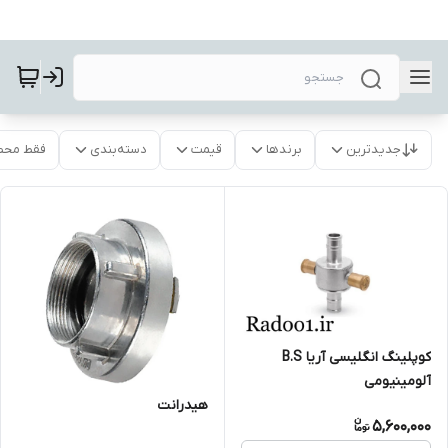
جدیدترین
برندها
قیمت
دسته‌بندی
فقط محص
کوپلینگ انگلیسی آریا B.S
آلومینیومی
هیدرانت
5,600,000