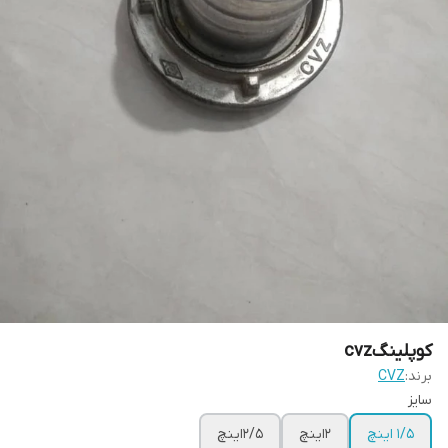
کوپلینگcvz
برند:
CVZ
سایز
۱/۵ اینچ
۲اینچ
۲/۵اینچ