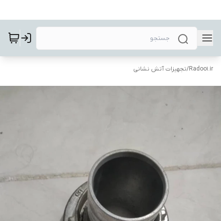
Radoo1.ir
/
تجهیزات آتش نشانی