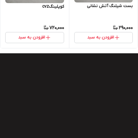
بست شیلنگ آتش نشانی
کوپلینگcvz
720,000
290,000
افزودن به سبد
افزودن به سبد