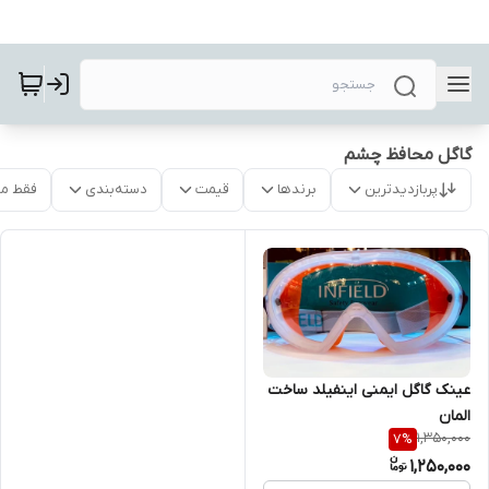
گاگل محافظ چشم
پربازدیدترین
برندها
قیمت
دسته‌بندی
فقط م
عینک گاگل ایمنی اینفیلد ساخت
المان
1,350,000
7
%
1,250,000