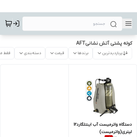
کوله پشتی آتش نشانیAFT
پربازدیدترین
برندها
قیمت
دسته‌بندی
فقط م
دستگاه واترمیست آب اینتلگارد۱۲
لیتری(واترمیست)