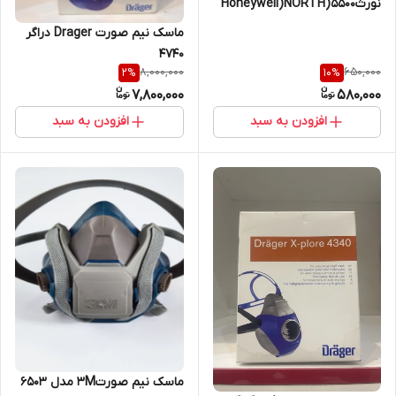
نورث۵۵۰۰(Honeywell)NORTH
ماسک نیم صورت Drager دراگر
4740
8,000,000
650,000
2
%
10
%
7,800,000
580,000
افزودن به سبد
افزودن به سبد
ماسک نیم صورت3M مدل 6503