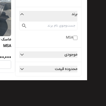
برند
MSA
ماسک تم
MSA
موجودی
000,000
محدوده قیمت