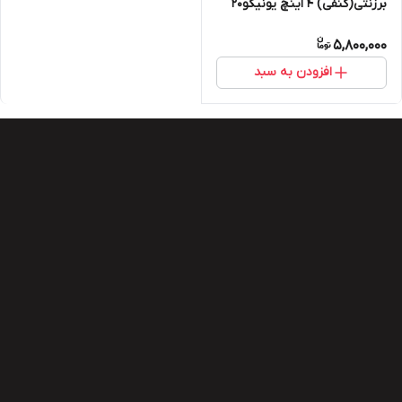
برزنتی(کنفی) ۴ اینچ یونیکو۲۰
متری
5,800,000
افزودن به سبد