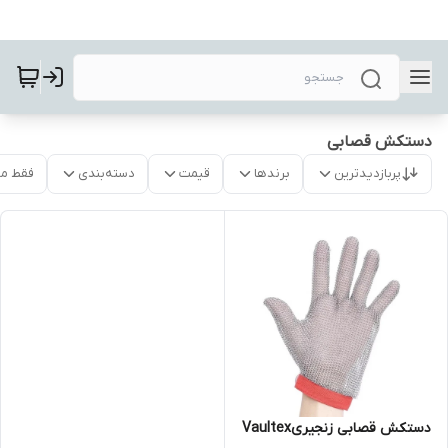
دستکش قصابی
پربازدیدترین
برندها
قیمت
دسته‌بندی
فقط م
دستکش قصابی زنجیریVaultex