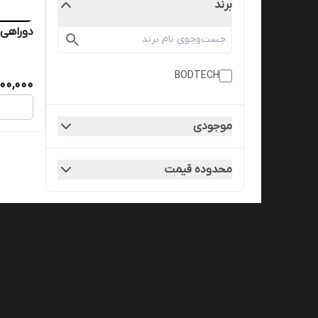
برند
دوراهی 
BODTECH
00,000
موجودی
محدوده قیمت