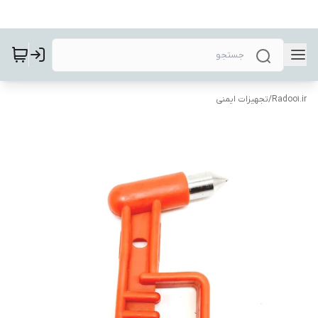
Radoo1.ir
/
تجهیزات ایمنی