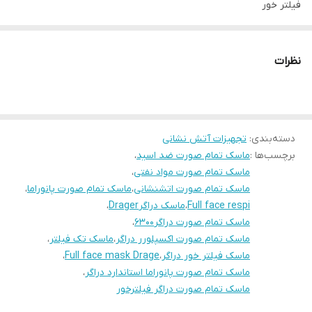
فیلتر خور
▪️لنز ضد خش و تسمه های قابل ریگلاژ و قابلیت تعویض فیلتر و انواع
حالت های فیلتر
نظرات
▪️مورد استفاده ازمایشگاه ها ،شرکت های صنعتی و شیمیایی ،نفتی،آتش
نشانی
▫️دارای استاندارد ساخت المان
دسته‌بندی
:
▫️ضمانت اصالت کالا
تجهیزات آتش نشانی
برچسب‌ها :
ماسک تمام صورت ضد اسید
،
ماسک تمام صورت مواد نفتی
،
ماسک تمام صورت اتشنشانی
،
ماسک تمام صورت پانوراما
،
Full face respi
،
ماسک دراگرDrager
،
ماسک تمام صورت دراگر۶۳۰۰
،
ماسک تمام صورت اکسپلورر دراگر
،
ماسک تک فیلتر
،
ماسک فیلتر خور دراگر
،
Full face mask Drage
،
ماسک تمام صورت پانوراما استاندارد دراگر
،
ماسک تمام صورت دراگر فیلترخور