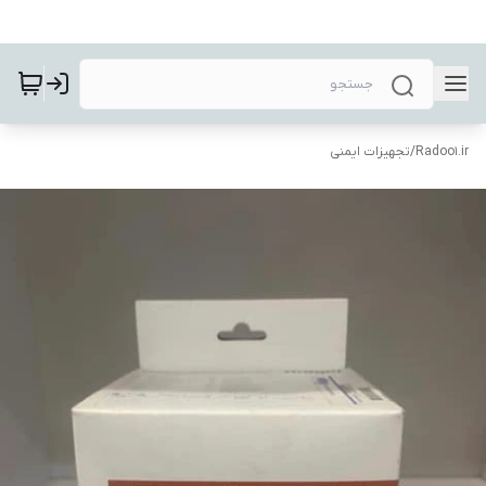
Radoo1.ir
/
تجهیزات ایمنی