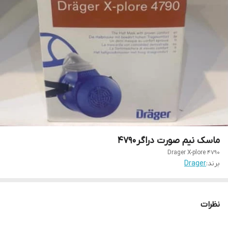
ماسک نیم صورت دراگر۴۷۹۰
Drager X-plore 4790
برند:
Drager
نظرات