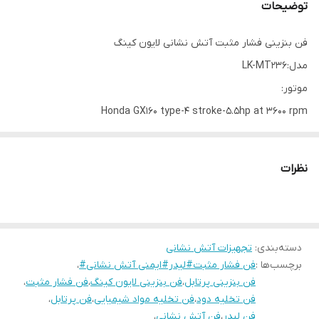
توضیحات
فن بنزینی فشار مثبت آتش نشانی لایون کینگ
مدل:LK-MT236
موتور:
Honda GX160 type-4 stroke-5.5hp at 3600 rpm
قطرفن:42cm*7-blad impeller
جریان گردش هوا:۴۳۱۰۰ متر مکعب برساعت
نظرات
ابعاد: 550 در 548 در 592 میلی متر
وزن:۴۲ کیلوگرم
دسته‌بندی
:
تجهیزات آتش نشانی
برچسب‌ها :
فن فشار مثبت#لیدر#ایمنی آتش نشانی#
،
فن بنزینی پرتابل
،
فن بنزینی لایون کینگ
،
فن فشار مثبت
،
فن تخلیه دود
،
فن تخلیه مواد شیمیایی
،
فن پرتابل
،
فن لیدر
،
فن آتش نشانی
،