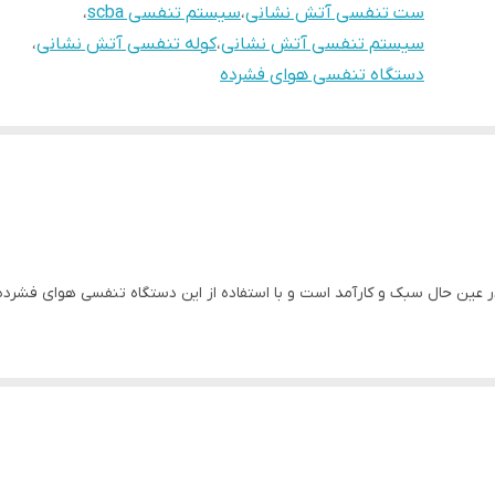
ست تنفسی آتش نشانی
،
سیستم تنفسی scba
،
سیستم تنفسی آتش نشانی
،
کوله تنفسی آتش نشانی
،
دستگاه تنفسی هوای فشرده
PSS 400محصولی مستحکم در عین حال سبک و کارآمد است و با استفاده از این دستگاه تنفسی
 آید که دارای قاب حمل کربنی با استحکام بالا می باشد. همچین این دستگا
 که مانع خطر و آسیب های احتمالی می شود. شیلنگ های تامین فشار هوای مت
م تنفسی Drager مدل PSS 4000 به گونه ای است که عهده دار حفاظت و مراقبت از سیستم تنفسی افراد