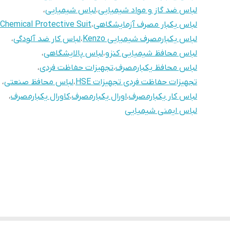
لباس ضد گاز و مواد شیمیایی
،
لباس شیمیایی
،
لباس یکبار مصرف آزمایشگاهی
،
Chemical Protective Suit
لباس یکبارمصرف شیمیایی Kenzo
،
لباس کار ضد آلودگی
،
لباس محافظ شیمیایی کنزو
،
لباس پالایشگاهی
،
لباس محافظ یکبارمصرف
،
تجهیزات حفاظت فردی
،
تجهیزات حفاظت فردی تجهیزات HSE
،
لباس محافظ صنعتی
،
لباس کار یکبارمصرف
،
اورال یکبارمصرف
،
کاورال یکبارمصرف
،
لباس ایمنی شیمیایی