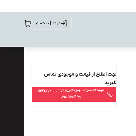
ورود | ثبت‌نام
جهت اطلاع از قیمت و موجودی تماس
بگیرید.
-09124187210-۰۹۱۷۹۷۰۵۴۸۶+02155664563-
02155654591