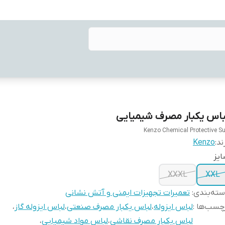
باس یکبار مصرف شیمیایی
Kenzo Chemical Protective Su
ند:
Kenzo
یز
XXXL
XXL
ته‌بندی
:
تعمیرات تجهیزات ایمنی و آتش نشانی
چسب‌ها :
لباس ایزوله
،
لباس یکبار مصرف صنعتی
،
لباس ایزوله گاز
،
لباس یکبار مصرف نقاشی
،
لباس مواد شیمیایی
،