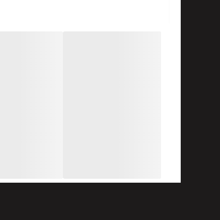
• لایه بیرونی فیلم HDPE (پلی اتیلن با چگالی بالا) و لایه داخلی از پارچه نبافته با کیفیت بالا می باشد.
در برابر مواد شیمیایی مختلف و ذرات جا
• نوارهای ذوب داغ شیمیایی با کارایی با
• کلاه سه تکه، آستین های پروانه ای، 
کاربرد محصول
• نظافت و نگهداری صنعتی،
‏•ronuton cieahing
حفاظت از مواد شیمیایی..
•ساخت خودرو،
• صنعت نفت و گاز طبیعی،
حفاظت از ذرات رادیواکتیو در صنعت هس
•مقاومت خوب در برابر نفوذ خون و پاتو