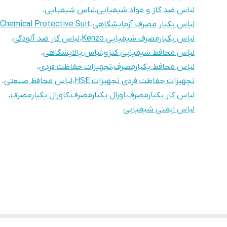
لباس ضد گاز و مواد شیمیایی
،
لباس شیمیایی
،
لباس یکبار مصرف آزمایشگاهی
،
Chemical Protective Suit
لباس یکبارمصرف شیمیایی Kenzo
،
لباس کار ضد آلودگی
،
لباس محافظ شیمیایی کنزو
،
لباس پالایشگاهی
،
لباس محافظ یکبارمصرف
،
تجهیزات حفاظت فردی
،
تجهیزات حفاظت فردی تجهیزات HSE
،
لباس محافظ صنعتی
،
لباس کار یکبارمصرف
،
اورال یکبارمصرف
،
کاورال یکبارمصرف
،
لباس ایمنی شیمیایی