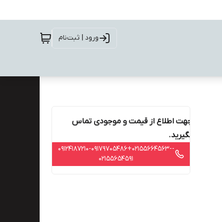
ورود | ثبت‌نام
جهت اطلاع از قیمت و موجودی تماس
بگیرید.
-09124187210-۰۹۱۷۹۷۰۵۴۸۶+02155664563-
02155654591