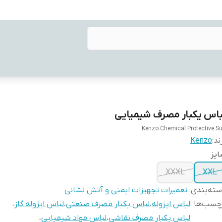
باس یکبار مصرف شیمیایی
Kenzo Chemical Protective Su
ند:
Kenzo
یز
XXXL
XXL
ته‌بندی
:
تعمیرات تجهیزات ایمنی و آتش نشانی
چسب‌ها :
لباس ایزوله
،
لباس یکبار مصرف صنعتی
،
لباس ایزوله گاز
،
لباس یکبار مصرف نقاشی
،
لباس مواد شیمیایی
،