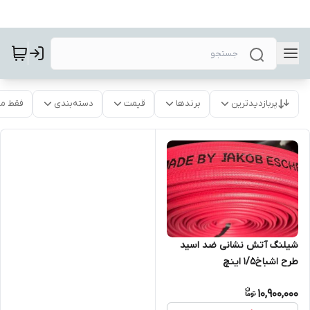
پربازدیدترین
برندها
قیمت
دسته‌بندی
فقط م
شیلنگ آتش نشانی ضد اسید
طرح اشباخ۱/۵ اینچ
10,900,000